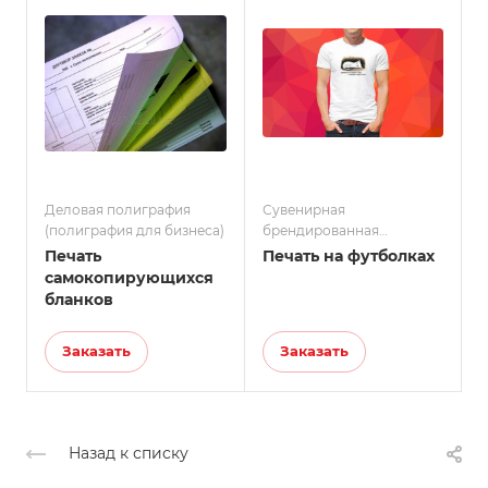
Деловая полиграфия
Сувенирная
Р
(полиграфия для бизнеса)
брендированная
продукция
Печать
Печать на футболках
самокопирующихся
бланков
Заказать
Заказать
Назад к списку