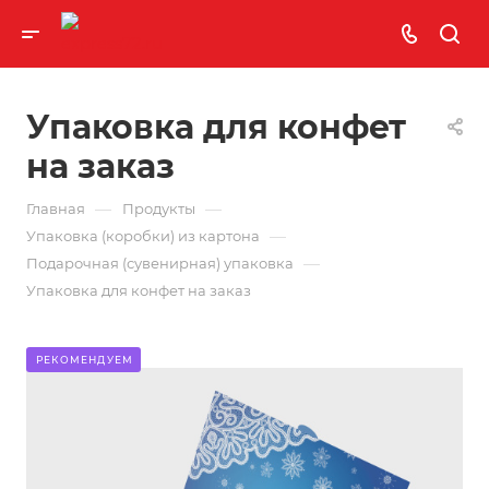
Упаковка для конфет
на заказ
—
—
Главная
Продукты
—
Упаковка (коробки) из картона
—
Подарочная (сувенирная) упаковка
Упаковка для конфет на заказ
РЕКОМЕНДУЕМ