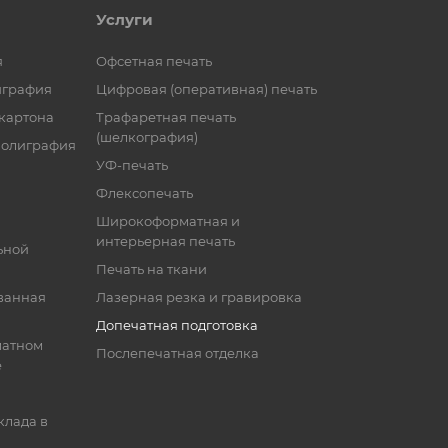
Услуги
я
Офсетная печать
играфия
Цифровая (оперативная) печать
 картона
Трафаретная печать
(шелкография)
полиграфия
УФ-печать
Флексопечать
Широкоформатная и
интерьерная печать
ьной
Печать на ткани
ванная
Лазерная резка и гравировка
Допечатная подготовка
матном
Послепечатная отделка
е
клада в