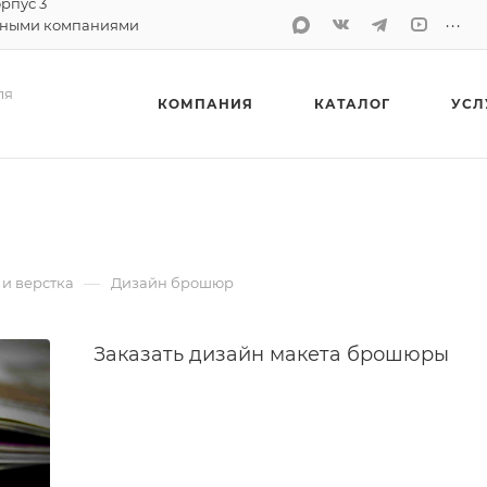
орпус 3
...
тными компаниями
ля
КОМПАНИЯ
КАТАЛОГ
УСЛ
—
и верстка
Дизайн брошюр
Заказать дизайн макета брошюры