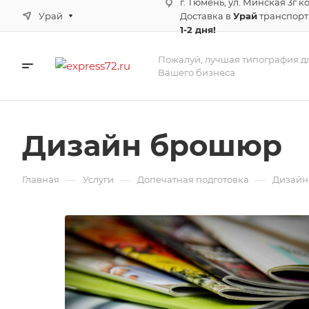
г. Тюмень, ул. Минская 3г к
Урай
Доставка в
Урай
транспор
1-2 дня!
Пожалуй, лучшая типография д
Вашего бизнеса
Дизайн брошюр
—
—
—
Главная
Услуги
Допечатная подготовка
Дизайн 