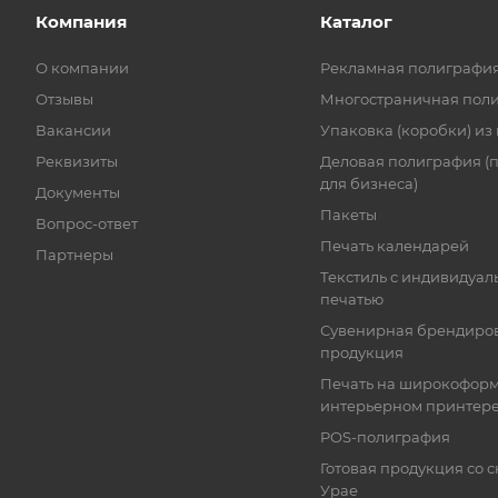
Компания
Каталог
О компании
Рекламная полиграфи
Отзывы
Многостраничная пол
Вакансии
Упаковка (коробки) из
Реквизиты
Деловая полиграфия (
для бизнеса)
Документы
Пакеты
Вопрос-ответ
Печать календарей
Партнеры
Текстиль с индивидуал
печатью
Сувенирная брендиро
продукция
Печать на широкофор
интерьерном принтер
POS-полиграфия
Готовая продукция со с
Урае