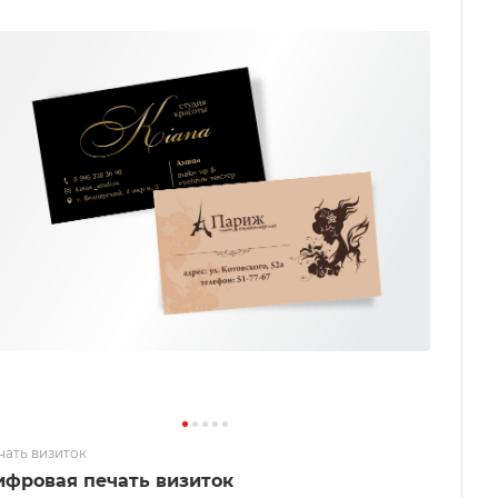
чать визиток
ифровая печать визиток