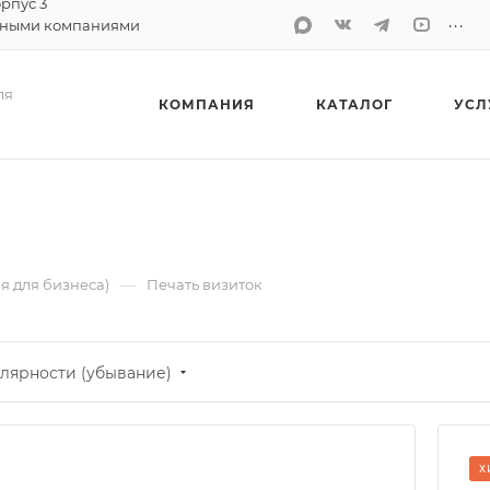
орпус 3
...
тными компаниями
ля
КОМПАНИЯ
КАТАЛОГ
УСЛ
—
я для бизнеса)
Печать визиток
лярности (убывание)
Х