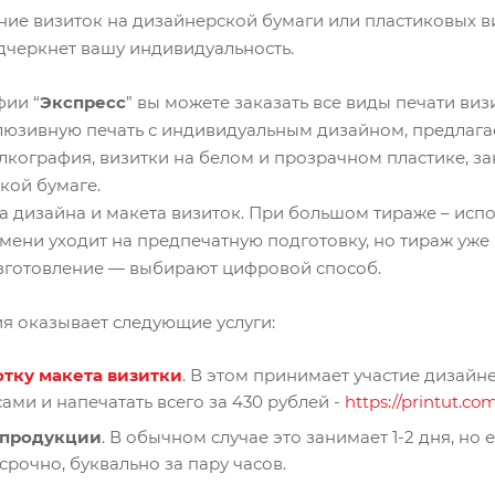
ние визиток на дизайнерской бумаги или пластиковых в
одчеркнет вашу индивидуальность.
фии “
Экспресс
” вы можете заказать все виды печати ви
клюзивную печать с индивидуальным дизайном, предлага
елкография, визитки на белом и прозрачном пластике, за
кой бумаге.
а дизайна и макета визиток. При большом тираже – исп
мени уходит на предпечатную подготовку, но тираж уже
зготовление — выбирают цифровой способ.
я оказывает следующие услуги:
отку макета визитки
. В этом принимает участие дизайн
сами и напечатать всего за 430 рублей -
https://printut.co
 продукции
. В обычном случае это занимает 1-2 дня, но
рочно, буквально за пару часов.