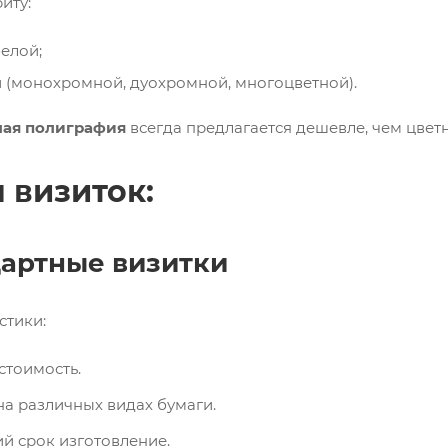
иту:
елой;
 (монохромной, дуохромной, многоцветной).
лая полиграфия
всегда предлагается дешевле, чем цветн
 визиток
:
артные визитки
стики:
стоимость.
на различных видах бумаги.
й срок изготовление.