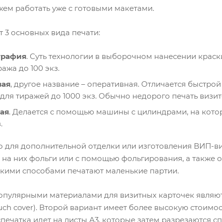
жем работать уже с готовыми макетами.
т 3 основных вида печати:
графия
. Суть технологии в выборочном нанесении крас
ажа до 100 экз.
ая
, другое название – оперативная. Отличается быстрой
для тиражей до 1000 экз. Обычно недорого печать визит
ая
. Делается с помощью машины с цилиндрами, на кото
.
о для дополнительной отделки или изготовления ВИП-в
 на них фольги или с помощью фольгирования, а также о
кими способами печатают маленькие партии.
пулярными материалами для визитных карточек являют
ouch cover). Второй вариант имеет более высокую стоимо
спечатка идет на листы А3, которые затем разрезаются 