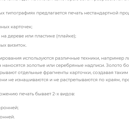
ых типографиях предлагается печать нестандартной про
ных карточек;
 на дереве или пластике (плайке);
ых визиток.
ирования используются различные техники, например л
 наносятся золотые или серебряные надписи. Золото бол
рывают отдельные фрагменты карточки, создавая таким
о они не изнашиваются и не растрепываются по краям, п
ожению печать бывает 2-х видов:
оронней;
онней.