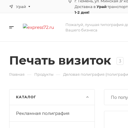
г. Тюмень, ул. Минская 3г к
Урай
Доставка в
Урай
транспор
1-2 дня!
Пожалуй, лучшая типография д
Вашего бизнеса
Печать визиток
3
—
—
Главная
Продукты
Деловая полиграфия (полиграфи
КАТАЛОГ
По попу
Рекламная полиграфия