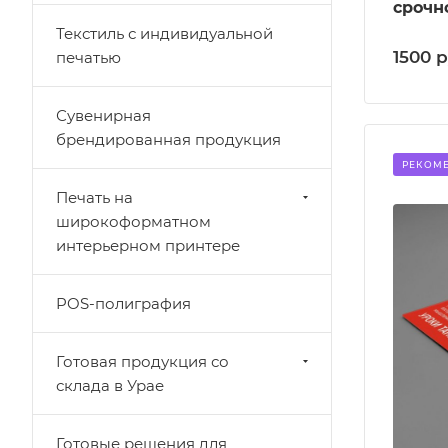
срочно
Текстиль с индивидуальной
1500
р
печатью
Сувенирная
брендированная продукция
РЕКОМ
Печать на
широкоформатном
интерьерном принтере
POS-полиграфия
Готовая продукция со
склада в Урае
Готовые решения для