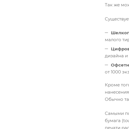
Так же мо
Существуе
Шелко
малого тир
Цифров
дизайна и 
Офсетн
от 1000 экз
Кроме тог
нанесения
Обычно та
Самыми по
бумага (t
печати ра