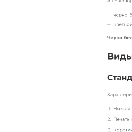
А по колор
черно-б
цветной
Черно-бе
Виды
Станд
Характери
Низкая 
Печать 
Коротки