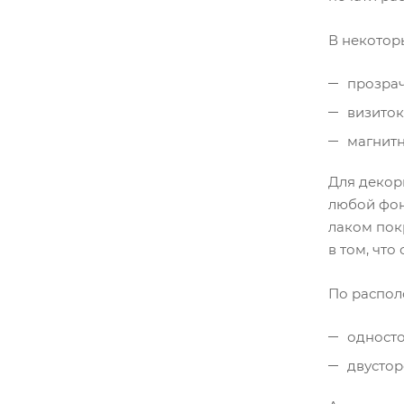
В некотор
прозрач
визиток
магнитн
Для декор
любой фон
лаком пок
в том, чт
По распол
одност
двустор