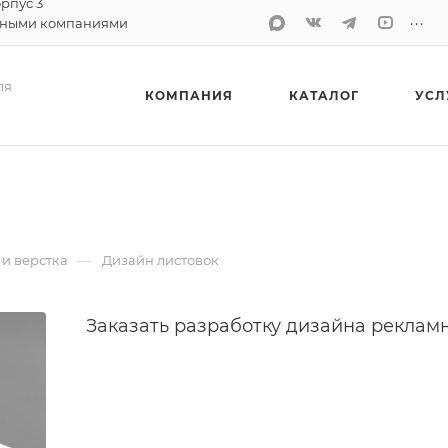
орпус 3
...
тными компаниями
ля
КОМПАНИЯ
КАТАЛОГ
УСЛ
—
и верстка
Дизайн листовок
Заказать разработку дизайна рекламн