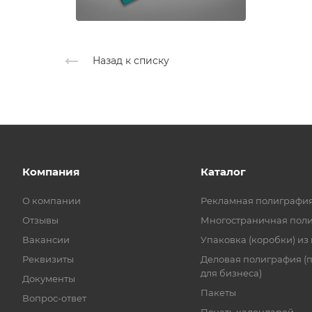
Назад к списку
Компания
Каталог
О компании
Рекламная полиграфи
Отзывы
Многостраничная пол
Вакансии
Упаковка (коробки) из
Реквизиты
Деловая полиграфия (
для бизнеса)
Документы
Пакеты
Вопрос-ответ