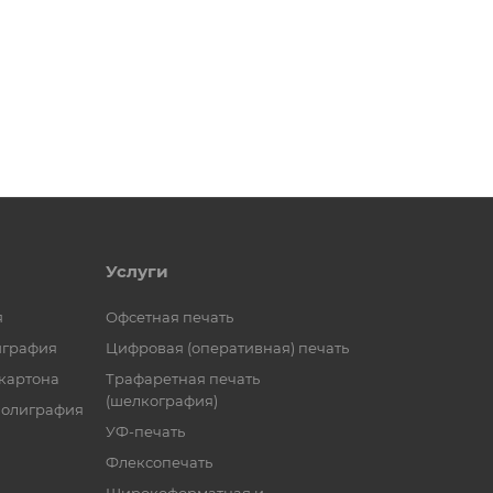
Услуги
я
Офсетная печать
играфия
Цифровая (оперативная) печать
 картона
Трафаретная печать
(шелкография)
полиграфия
УФ-печать
Флексопечать