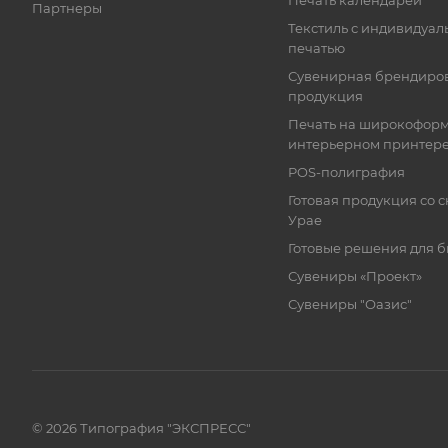
Печать календарей
Партнеры
Текстиль с индивидуал
печатью
Сувенирная брендиро
продукция
Печать на широкофор
интерьерном принтер
POS-полиграфия
Готовая продукция со с
Урае
Готовые решения для 
Сувениры «Проект»
Сувениры "Оазис"
© 2026 Типография "ЭКСПРЕСС"