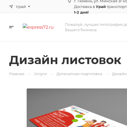
г. Тюмень, ул. Минская 3г к
Урай
Доставка в
Урай
транспор
1-2 дня!
Пожалуй, лучшая типография д
Вашего бизнеса
Дизайн листовок
—
—
—
Главная
Услуги
Допечатная подготовка
Дизайн 