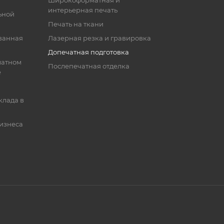
Широкоформатная и
интерьерная печать
ьной
Печать на ткани
ванная
Лазерная резка и гравировка
Допечатная подготовка
матном
Послепечатная отделка
е
клада в
бизнеса