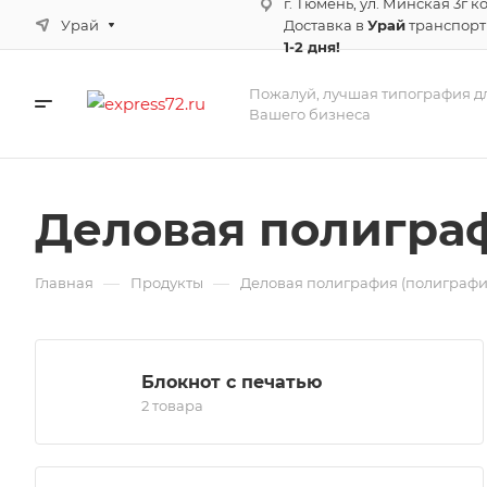
г. Тюмень, ул. Минская 3г к
Урай
Доставка в
Урай
транспор
1-2 дня!
Пожалуй, лучшая типография д
Вашего бизнеса
Деловая полиграф
—
—
Главная
Продукты
Деловая полиграфия (полиграфи
Блокнот с печатью
2 товара