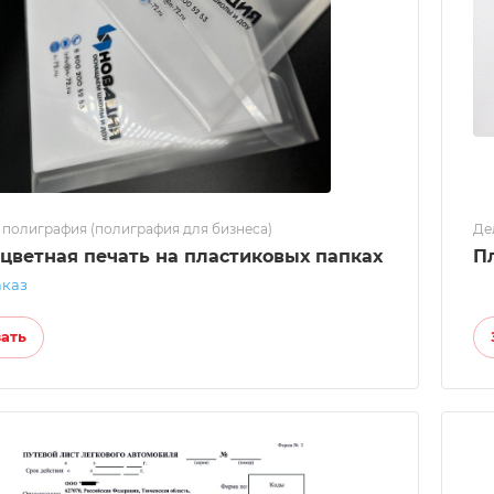
 полиграфия (полиграфия для бизнеса)
Де
цветная печать на пластиковых папках
П
аказ
зать