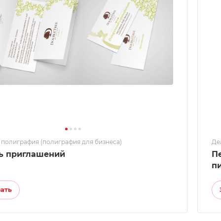
 полиграфия (полиграфия для бизнеса)
Де
ь приглашений
П
п
зать