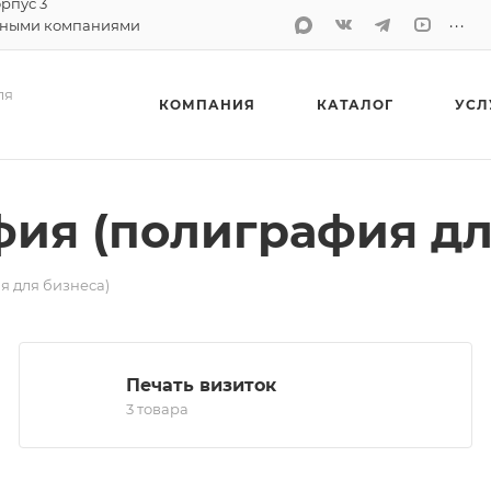
орпус 3
...
тными компаниями
ля
КОМПАНИЯ
КАТАЛОГ
УСЛ
ия (полиграфия дл
я для бизнеса)
Печать визиток
3 товара