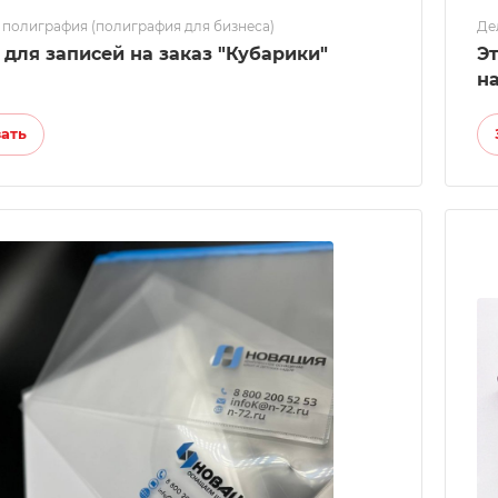
 полиграфия (полиграфия для бизнеса)
Де
 для записей на заказ "Кубарики"
Э
н
зать