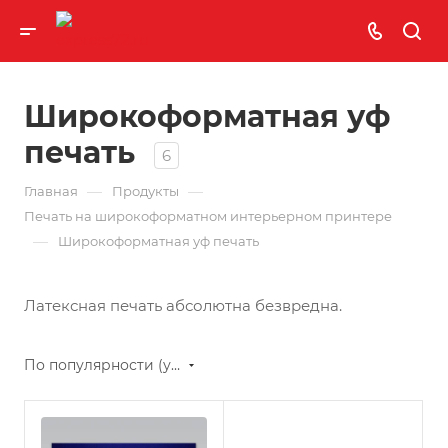
Широкоформатная уф
печать
6
—
—
Главная
Продукты
Печать на широкоформатном интерьерном принтере
—
Широкоформатная уф печать
Латексная печать абсолютна безвредна.
По популярности (убывание)