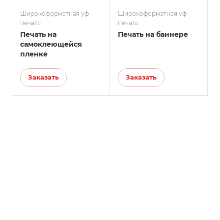
Широкоформатная уф
Широкоформатная уф
печать
печать
Печать на
Печать на баннере
самоклеющейся
пленке
Заказать
Заказать