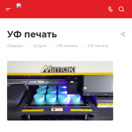
УФ печать
—
—
—
Главная
Услуги
УФ-печать
УФ печать