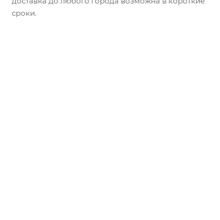
доставка до любого города возможна в короткие
сроки.