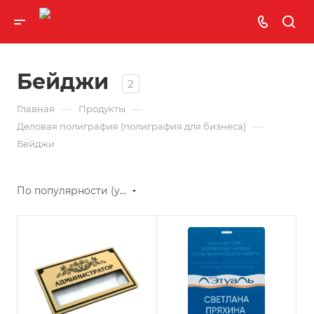
Бейджи
2
—
—
Главная
Продукты
—
Деловая полиграфия (полиграфия для бизнеса)
Бейджи
По популярности (убывание)